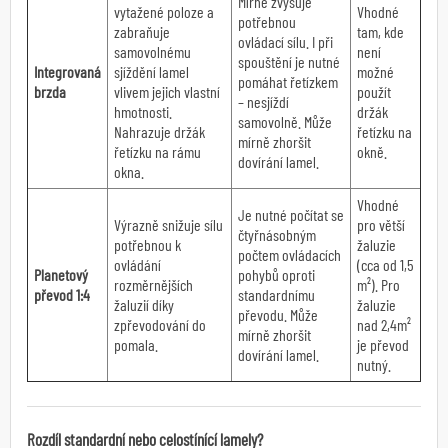
Mírně zvyšuje
vytažené poloze a
Vhodné
potřebnou
zabraňuje
tam, kde
ovládací sílu. I při
samovolnému
není
spouštění je nutné
Integrovaná
sjíždění lamel
možné
pomáhat řetízkem
brzda
vlivem jejich vlastní
použít
– nesjíždí
hmotnosti.
držák
samovolně. Může
Nahrazuje držák
řetízku na
mírně zhoršit
řetízku na rámu
okně.
dovírání lamel.
okna.
Vhodné
Je nutné počítat se
Výrazně snižuje sílu
pro větší
čtyřnásobným
potřebnou k
žaluzie
počtem ovládacích
ovládání
(cca od 1,5
Planetový
pohybů oproti
rozměrnějších
m²). Pro
převod 1:4
standardnímu
žaluzií díky
žaluzie
převodu. Může
zpřevodování do
nad 2,4m²
mírně zhoršit
pomala.
je převod
dovírání lamel.
nutný.
Rozdíl standardní nebo celostínící lamely?