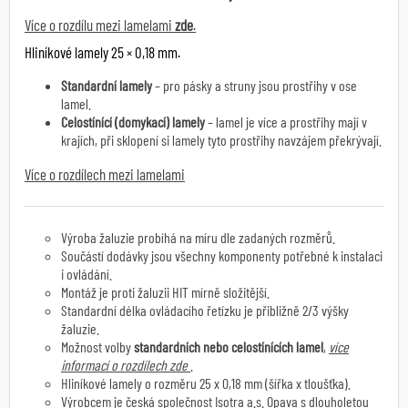
Více o rozdílu mezi lamelami
zde
.
Hliníkové lamely 25 × 0,18 mm.
Standardní lamely
– pro pásky a struny jsou prostřihy v ose
lamel.
Celostínící (domykací) lamely
– lamel je více a prostřihy mají v
krajích, při sklopení si lamely tyto prostřihy navzájem překrývají.
Více o rozdílech mezi lamelami
Výroba žaluzie probíhá na míru dle zadaných rozměrů.
Součástí dodávky jsou všechny komponenty potřebné k instalaci
i ovládání.
Montáž je proti
žaluzii HIT
mírně složitější.
Standardní délka ovládacího řetízku je přibližně 2/3 výšky
žaluzie.
Možnost volby
standardních nebo celostínících lamel
,
více
informací o rozdílech zde
.
Hliníkové lamely o rozměru 25 x 0,18 mm (šířka x tloušťka).
Výrobcem je česká společnost Isotra a.s. Opava s dlouholetou