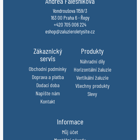
Andrea Falešníková
Vondroušova 1159/3
163 00 Praha 6 - Řepy
+420 705 006 224
eshop@zaluzieroletysite.cz
Zákaznický
Produkty
servis
Náhradní díly
Obchodní podmínky
Horizontální žaluzie
Doprava a platba
Vertikální žaluzie
Dodací doba
Všechny produkty
Napište nám
Slevy
Kontakt
Informace
Můj účet