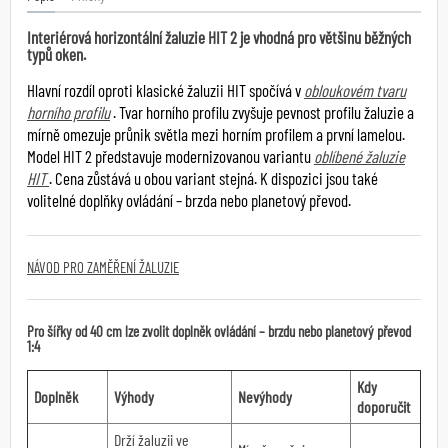
Interiérová horizontální žaluzie HIT 2 je vhodná pro většinu běžných
typů oken.
Hlavní rozdíl oproti klasické žaluzii HIT spočívá v
obloukovém tvaru
horního profilu
. Tvar horního profilu zvyšuje pevnost profilu žaluzie a
mírně omezuje průnik světla mezi horním profilem a první lamelou.
Model HIT 2 představuje modernizovanou variantu
oblíbené žaluzie
HIT
. Cena zůstává u obou variant stejná. K dispozici jsou také
volitelné doplňky ovládání – brzda nebo planetový převod.
NÁVOD PRO ZAMĚŘENÍ ŽALUZIE
Pro šířky od 40 cm lze zvolit doplněk ovládání – brzdu nebo planetový převod
1:4
Kdy
Doplněk
Výhody
Nevýhody
doporučit
Drží žaluzii ve