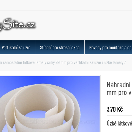
Vertikální žaluzie
Stínění pro střešní okna
Návody pro montáže a op
í samostatné látkové lamely šířky 89 mm pro vertikální žaluzie / úzké lamely /
Náhradní 
mm pro ve
3,70 Kč
Úzké látkové