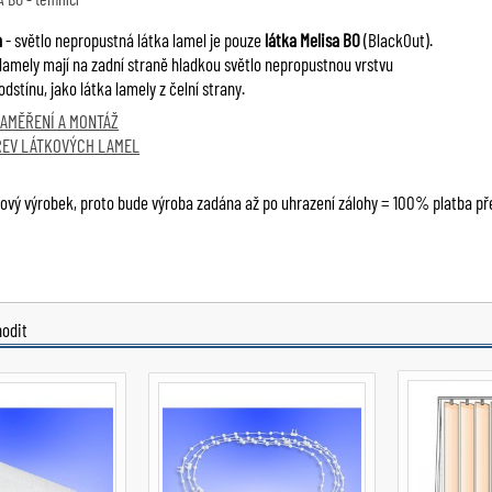
a
- světlo nepropustná látka lamel je pouze
látka Melisa BO
(BlackOut).
 lamely mají na zadní straně hladkou světlo nepropustnou vrstvu
stínu, jako látka lamely z čelní strany.
ZAMĚŘENÍ A MONTÁŽ
REV LÁTKOVÝCH LAMEL
ový výrobek, proto bude výroba zadána až po uhrazení zálohy = 100% platba p
hodit