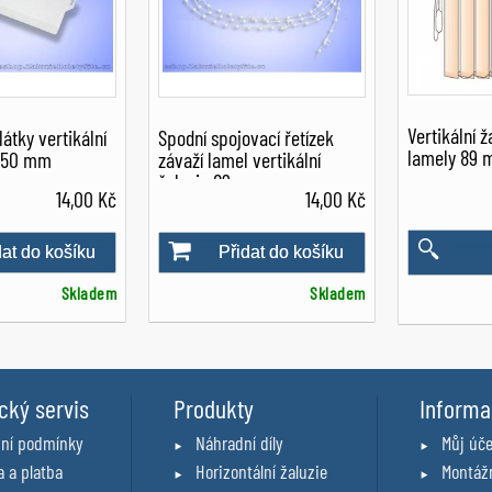
Vertikální ž
látky vertikální
Spodní spojovací řetízek
lamely 89
x 50 mm
závaží lamel vertikální
žaluzie 89 mm
14,00 Kč
14,00 Kč
dat do košíku
Přidat do košíku
Skladem
Skladem
cký servis
Produkty
Inform
ní podmínky
Náhradní díly
Můj úče
 a platba
Horizontální žaluzie
Montáž