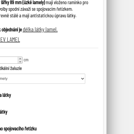
 šířky 89 mm (úzké lamely)
mají vloženo ramínko pro
volby spodní závaží se spojovacím řetízkem.
evně stálé a mají antistatickou úpravu látky.
délka látky lamel.
 objednání je
REV LAMEL
cm
ikální žaluzie
 látky
látky
o spojovacího řetízku