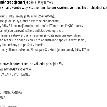
měr pro objednání je
délka látky lamely.
y mají z výroby vždy vloženo ramínko pro zavěšení, volitelně lze přiobjednat sp
 pruhu látky lamely je 89 mm
(úzké lamely)
.
rčuje délka, typ látky a vybrané příslušenství.
y šířky 89 mm mají proti standardním 127 mm menší výběr barev.
lamel jsou barevně stálé s antistatickou úpravou.
 lamel a řetízek pro jejich spojení je volitelným příslušenstvím.
lbě řetízku je dodán v celku pro oboustranné spojení závaží lamel.
 jsou určeny pro použití v interiéru.
amely 89 mm nelze použít na garnýži, která je pro lamely šířky 127 mm.
cenových kategoriích, od základní po nejdražší.
lo, tím dražší typ látky)
REV LÁTKOVÝCH LAMEL
, JENNY, SANDRA
IOLA
A
 BO - temnící