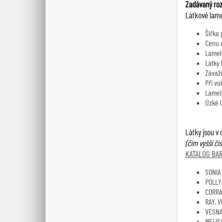
Zadávaný roz
Látkové lamel
Šířka
Cenu u
Lamel
Látky 
Závaží
Při vo
Lamely
Úzké l
Látky jsou v 
(čím vyšší čís
KATALOG BA
SONIA
POLLY
CORRA
RAY, V
VESN
MELISA