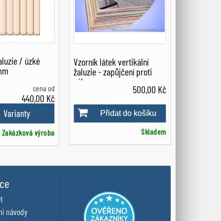
aluzie / úzké
Vzorník látek vertikální
 mm
žaluzie - zapůjčení proti
záloze
cena od
500,00 Kč
440,00 Kč
Varianty
Přidat do košíku
Skladem
Zakázková výroba
ace
t
ní návody