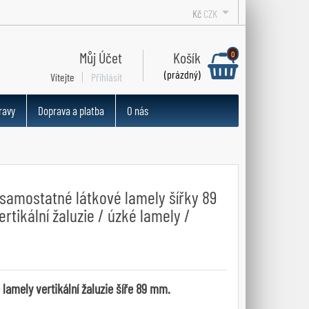
Kč
CZK
Můj Účet
Košík
0
(prázdný)
Vítejte
Přihlásit
ravy
Doprava a platba
O nás
samostatné látkové lamely šířky 89
rtikální žaluzie / úzké lamely /
 lamely vertikální žaluzie šíře 89 mm.