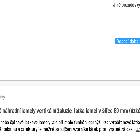
Jiné požadavky
Dodací doba l
ohy
náhradní lamely vertikální žaluzie, látka lamel v šířce 89 mm (úzké
 nebo špinavé látkové lamely, ale při stále funkční garnýži, lze vyrobit nové látk
ěr odstínu a struktury je možné zapůjčení vzorníku látek proti vratné záloze -
od