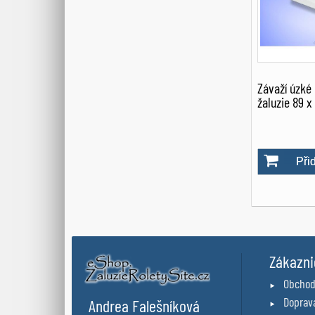
Závaží úzké 
žaluzie 89 
Při
Zákazni
Obchod
Doprava
Andrea Falešníková