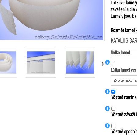
Látkové
lamely
zavěšení a dle 
Lamely jsou bar
Rozměr lamel k
KATALOG BA
Délka lamel
›
Látka lamel vert
Včetně ramínka
Včetně závaží 
Včetně spodníh