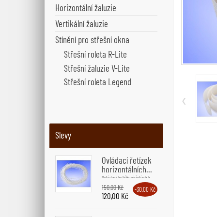
Horizontální žaluzie
Vertikální žaluzie
Stínění pro střešní okna
Střešní roleta R-Lite
Střešní žaluzie V-Lite
Střešní roleta Legend
‹
Slevy
Ovládací řetízek
horizontálních...
Ovládací kuličkový řetízek k...
150,00 Kč
-30,00 Kč
120,00 Kč