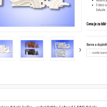
S klecí 
žaluzie.
Cena je za bílé 
Barva a doplně
›