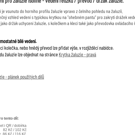
í pro žaluzie Isoline - vedení řetízku / převod / držák žaluzie.
 je vsunuto do horního profilu žaluzie vpravo z čelního pohledu na žaluzii.
čný vzhled vedení s typickou krytkou na "ohebném pantu" pro zakrytí drážek vede
 jako držák uchycení žaluzie, s kolečkem a klecí také jako převodovka ovládacího ř
amostatné bílé vedení.
cí kolečka, nebo hnědý převod lze přidat výše, v rozjížděcí nabídce.
du žaluzie lze objednat na stránce
Krytka žaluzie - pravá
ie - plánek použitých dílů