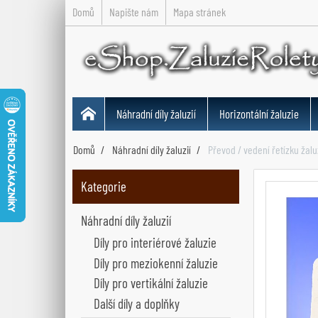
Domů
Napište nám
Mapa stránek
Náhradní díly žaluzií
Horizontální žaluzie
Domů
Náhradní díly žaluzií
Převod / vedení řetízku žalu
Kategorie
Náhradní díly žaluzií
Díly pro interiérové žaluzie
Díly pro meziokenní žaluzie
Díly pro vertikální žaluzie
Další díly a doplňky