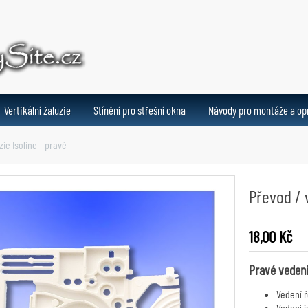
Vertikální žaluzie
Stínění pro střešní okna
Návody pro montáže a op
zie Isoline - pravé
Převod / v
18,00 Kč
Pravé vedení 
Vedení ř
Vedení j