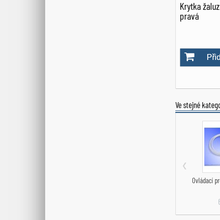
Krytka žaluzi
pravá
Při
Ve stejné katego
‹
Ovládací pr