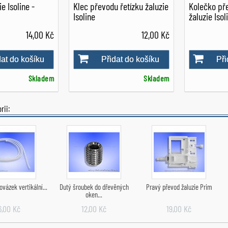
e Isoline -
Klec převodu řetízku žaluzie
Kolečko pře
Isoline
žaluzie Isol
14,00 Kč
12,00 Kč
dat do košíku
Přidat do košíku
Při
Skladem
Skladem
rii:
ovázek vertikální...
Dutý šroubek do dřevěných
Pravý převod žaluzie Prim
oken...
6,00 Kč
12,00 Kč
19,00 Kč