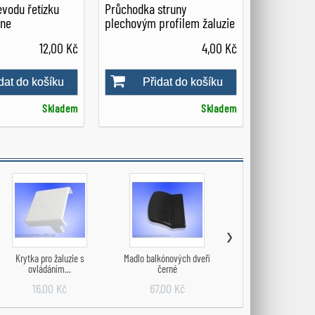
vodu řetízku
Průchodka struny
ine
plechovým profilem žaluzie
12,00 Kč
4,00 Kč
dat do košíku
Přidat do košíku
Skladem
Skladem
›
Krytka pro žaluzie s
Madlo balkónových dveří
Boční vodící struna ža
ovládáním...
černé
0,8 mm
16,00 Kč
67,00 Kč
4,00 Kč