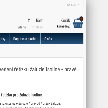
Kč
CZK
Můj Účet
Košík
0
(prázdný)
Vítejte
Přihlásit
ravy
Doprava a platba
O nás
edení řetízku žaluzie Isoline - pravé
řetízku pro žaluzie Isoline.
etízku žaluzie žaluzie / převod / držák žaluzie.
e vsunuto vpravo v horním profilu žaluzie.