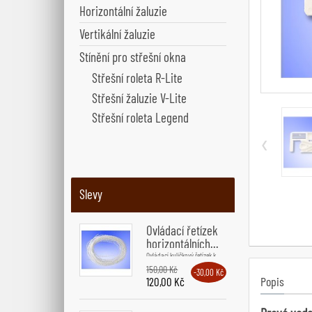
Horizontální žaluzie
Vertikální žaluzie
Stínění pro střešní okna
Střešní roleta R-Lite
Střešní žaluzie V-Lite
Střešní roleta Legend
‹
Slevy
Ovládací řetízek
horizontálních...
Ovládací kuličkový řetízek k...
150,00 Kč
-30,00 Kč
Popis
120,00 Kč