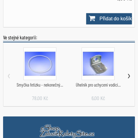
Přidat do košíku
Skladem
Ve stejné kategorii:
‹
›
Smyčka řetízku - nekonečný...
Úhelník pro uchycení vodící...
Kr
78,00 Kč
6,00 Kč