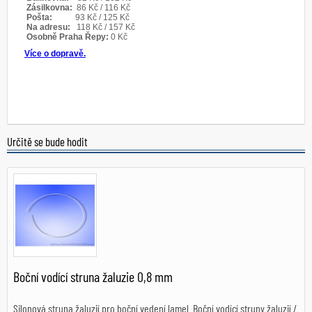
Určitě se bude hodit
Boční vodící struna žaluzie 0,8 mm
Silonová struna žaluzií pro boční vedení lamel. Boční vodící struny žaluzií /