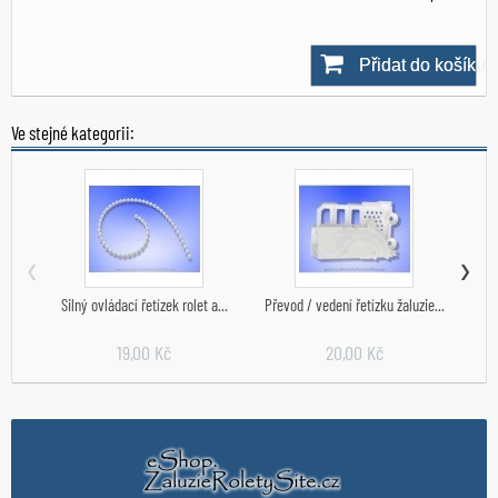
Přidat do košíku
Skladem
Ve stejné kategorii:
‹
›
Silný ovládací řetízek rolet a...
Převod / vedení řetízku žaluzie...
P
19,00 Kč
20,00 Kč