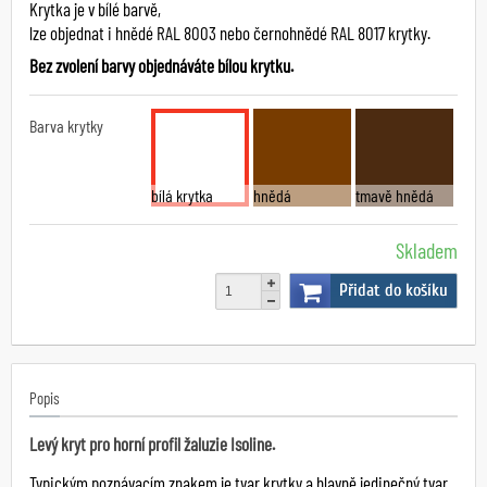
Krytka je v bílé barvě,
lze objednat i hnědé RAL 8003 nebo černohnědé RAL 8017 krytky.
Bez zvolení barvy objednáváte bílou krytku.
Barva krytky
bílá krytka
hnědá
tmavě hnědá
Skladem
Přidat do košíku
Popis
Levý kryt pro horní profil žaluzie Isoline.
Typickým poznávacím znakem je tvar krytky a hlavně jedinečný tvar