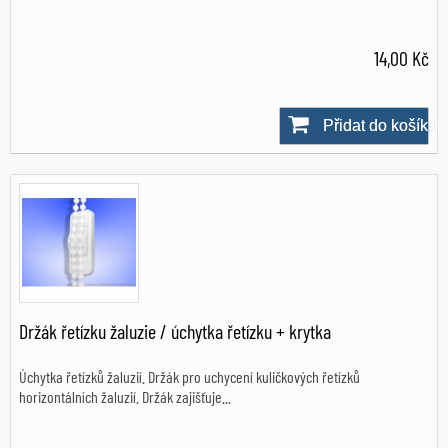
14,00 Kč
Přidat do košíku
Skladem
Držák řetízku žaluzie / úchytka řetízku + krytka
Úchytka řetízků žaluzií. Držák pro uchycení kuličkových řetízků
horizontálních žaluzií. Držák zajišťuje...