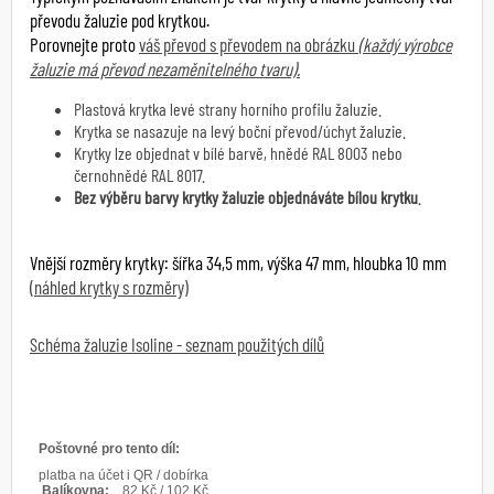
převodu žaluzie pod krytkou.
Porovnejte proto
váš převod s převodem na obrázku
(každý výrobce
žaluzie má převod nezaměnitelného tvaru).
Plastová krytka levé strany horního profilu žaluzie.
Krytka se nasazuje na levý boční převod/úchyt žaluzie.
Krytky lze objednat v bílé barvě, hnědé RAL 8003 nebo
černohnědé RAL 8017.
Bez výběru barvy krytky žaluzie objednáváte bílou krytku
.
Vnější rozměry krytky: šířka 34,5 mm, výška 47 mm, hloubka 10 mm
(náhled krytky s rozměry)
Schéma žaluzie Isoline - seznam použitých dílů